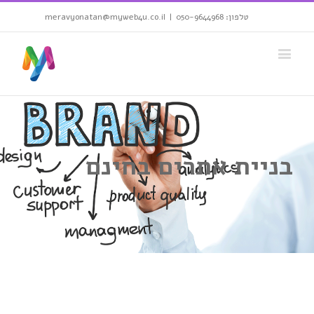
טלפון: 050-9644968
|
meravyonatan@myweb4u.co.il
בניית אתרים בחינם